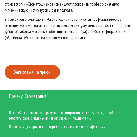
стоматологии «Стоматошка» рекомендуют проводить профессиональную
гигиеническую чистку зубов 1 раз в полгода.
В Семейной стоматологии «Стоматошка» практикуется профилактическое
лечение зубов методом запечатывания фиссур (углубления на зубе), серебрение
зубов (обработка молочных зубов нитратом серебра) и глубокое фторирование
(обработка зубов фторсодержащими препаратами).
Записаться на прием
Почему "Стоматошка"
В нашей клинике ведут прием квалифицированные специалисты, способные
работать даже с маленькими и капризными пациентами.
Квалификация врачей подтверждена дипломами и сертификатами.