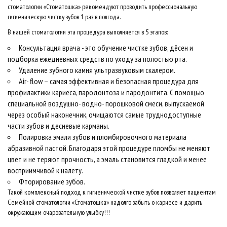
стоматологии «Стоматошка» рекомендуют проводить профессиональную
гигиеническую чистку зубов 1 раз в полгода.
В нашей стоматологии эта процедура выполняется в 5 этапов:
Консультация врача - это обучение чистке зубов, дёсен и
подборка ежедневных средств по уходу за полостью рта.
Удаление зубного камня ультразвуковым скалером.
Air- flow – самая эффективная и безопасная процедура для
профилактики кариеса, пародонтоза и пародонтита. С помощью
специальной воздушно- водно- порошковой смеси, выпускаемой
через особый наконечник, очищаются самые труднодоступные
части зубов и десневые карманы.
Полировка эмали зубов и пломбировочного материала
абразивной пастой. Благодаря этой процедуре пломбы не меняют
цвет и не теряют прочность, а эмаль становится гладкой и менее
восприимчивой к налету.
Фторирование зубов.
Такой комплексный подход к гигиенической чистке зубов позволяет пациентам
Семейной стоматологии «Стоматошка» надолго забыть о кариесе и дарить
окружающим очаровательную улыбку!!!